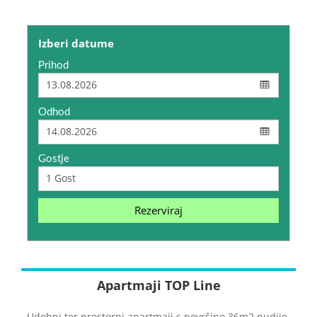
Izberi datume
Prihod
Odhod
Gostje
Rezerviraj
Apartmaji TOP Line
Udobni ter prostorni apartmaji s površino 36m2 nudijo