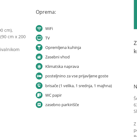
Oprema:
WiFi
00 cm),
 (90 cm x 200
TV
Z
Opremljena kuhinja
mivalnikom
k
Zasebni vhod
Klimatska naprava
posteljnino za vse prijavljene goste
brisače (1 velika, 1 srednja, 1 majhna)
N
WC papir
Š
zasebno parkirišče
6
S
Z
p
B