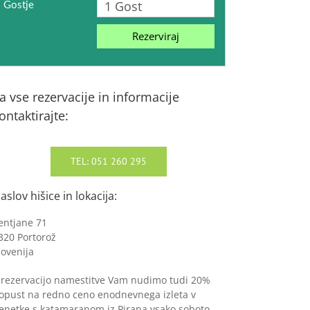
Gostje
Rezerviraj
a vse rezervacije in informacije
ontaktirajte:
TEL: 051 260 295
aslov hišice in lokacija:
entjane 71
320 Portorož
lovenija
 rezervacijo namestitve Vam nudimo tudi 20%
opust na redno ceno enodnevnega izleta v
enetke s katamaranom iz Pirana vsako soboto