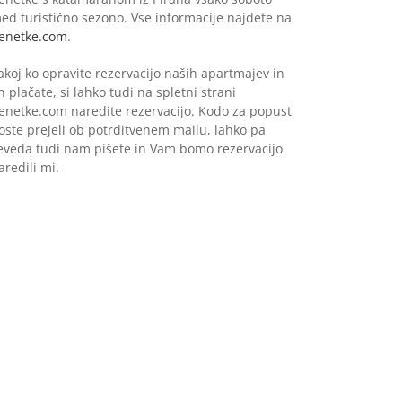
ed turistično sezono. Vse informacije najdete na
enetke.com
.
akoj ko opravite rezervacijo naših apartmajev in
ih plačate, si lahko tudi na spletni strani
enetke.com naredite rezervacijo. Kodo za popust
oste prejeli ob potrditvenem mailu, lahko pa
eveda tudi nam pišete in Vam bomo rezervacijo
aredili mi.