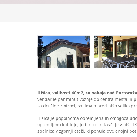
Hišica, velikosti 40m2, se nahaja nad Portorož
vendar le par minut vožnje do centra mesta in pl
za družine z otroci, saj imajo pred hišo veliko pro
Hišica je popolnoma opremljena in omogoča udob
opremljeno kuhinjo, jedilnico in kavč, je v hišici
spalnica v zgornji etaži, ki ponuja dve enojni post