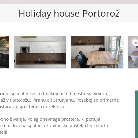
Holiday house Portorož
em
in so malenkost odmaknjene od mestnega vrveža,
až v Portorožu, Piranu ali Strunjanu. Posebej so primerne
stora za igro, teraso in zelenico.
no bivanje. Poleg dnevnega prostora, ki ponuja
 še ena ločena spalnica z zakonsko posteljo ter odprta
elji.