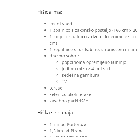
Hišica ima:
lastni vhod
1 spalnico z zakonsko posteljo (160 cm x 2
1 odprto spalnico z dvemi ločenimi ležišči
cm)
1 kopalnico s tuš kabino, straniščem in u
dnevno sobo z:
popolnoma opremljeno kuhinjo
jedilno mizo z 4-imi stoli
sedežna garnitura
TV
teraso
zelenico okoli terase
zasebno parkirišče
Hiška se nahaja:
1 km od Portoroža
1,5 km od Pirana